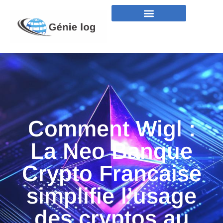
Comment Wigl :
La Neo Banque
Crypto Francaise
simplifie l’usage
des cryptos au